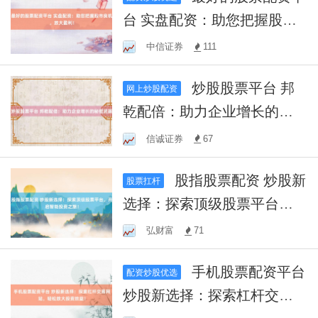
台 实盘配资：助您把握股市
良机，放大盈利！
中信证券
111
炒股股票平台 邦
网上炒股配资
乾配倍：助力企业增长的秘
密武器
信诚证券
67
股指股票配资 炒股新
股票扛杆
选择：探索顶级股票平台，
开启智能投资之旅！
弘财富
71
手机股票配资平台
配资炒股优选
炒股新选择：探索杠杆交易