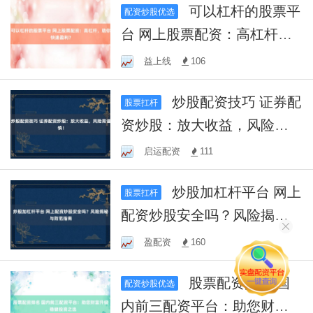
可以杠杆的股票平
配资炒股优选
台 网上股票配资：高杠杆，
助你快速盈利？
益上线
106
炒股配资技巧 证券配
股票扛杆
资炒股：放大收益，风险需
谨慎！
启运配资
111
炒股加杠杆平台 网上
股票扛杆
配资炒股安全吗？风险揭秘
与防范指南
盈配资
160
股票配资排名 国
配资炒股优选
内前三配资平台：助您财富