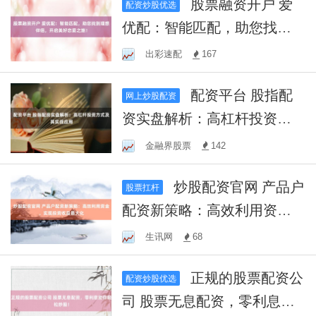
股票融资开户 爱
配资炒股优选
优配：智能匹配，助您找到
理想伴侣，开启美好恋爱之
出彩速配
167
旅！
配资平台 股指配
网上炒股配资
资实盘解析：高杠杆投资方
式及其实战应用
金融界股票
142
炒股配资官网 产品户
股票扛杆
配资新策略：高效利用资
金，实现投资收益最大化
生讯网
68
正规的股票配资公
配资炒股优选
司 股票无息配资，零利息助