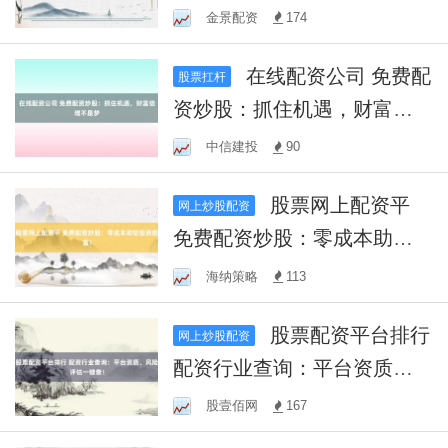
你轻松炒股！
金景配资
174
在线配资公司 免费配
股票扛杆
资炒股：抓住机遇，财富倍
增不是梦
中信建投
90
股票网上配资平
网上炒股配资
免费配资炒股：零成本助您
投资致富！
海纳策略
113
股票配资平台排行
网上炒股配资
配资行业查询：平台资质、
风险评估一键查！
股壹佰网
167