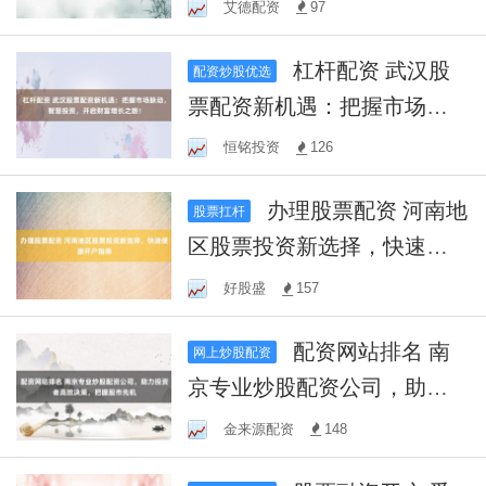
网站，轻松放大投资效益！
艾德配资
97
杠杆配资 武汉股
配资炒股优选
票配资新机遇：把握市场脉
动，智慧投资，开启财富增
恒铭投资
126
长之旅！
办理股票配资 河南地
股票扛杆
区股票投资新选择，快速便
捷开户指南
好股盛
157
配资网站排名 南
网上炒股配资
京专业炒股配资公司，助力
投资者高效决策，把握股市
金来源配资
148
先机